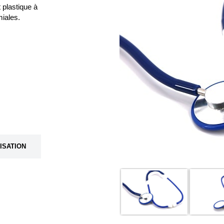
 plastique à
iales.
LISATION