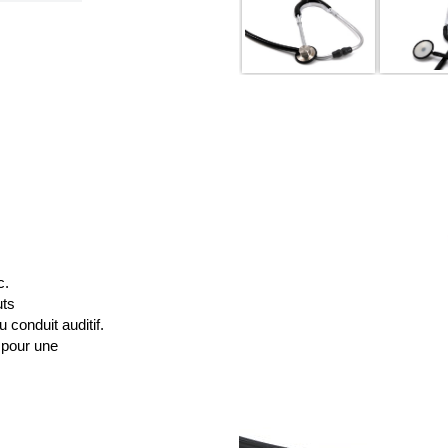
c.
uts
conduit auditif.
 pour une