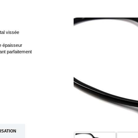
al vissée
te épaisseur
nt parfaitement
LISATION